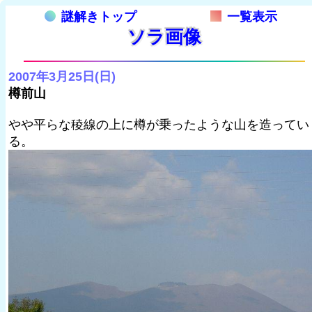
謎解きトップ
一覧表示
ソラ画像
2007年3月25日(日)
樽前山
やや平らな稜線の上に樽が乗ったような山を造ってい
る。