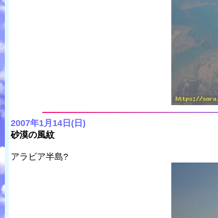
2007年1月14日(日)
砂漠の風紋
アラビア半島?