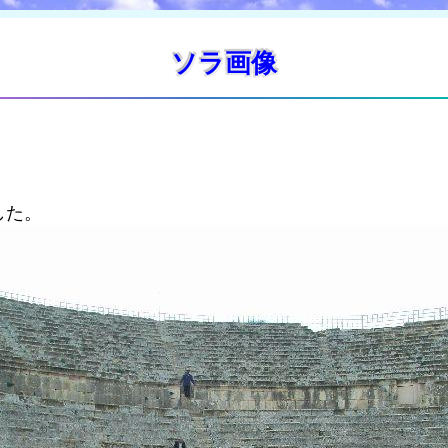
ソラ画像
した。