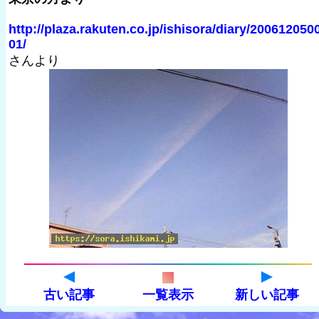
http://plaza.rakuten.co.jp/ishisora/diary/200612050
01/
さんより
古い記事
一覧表示
新しい記事