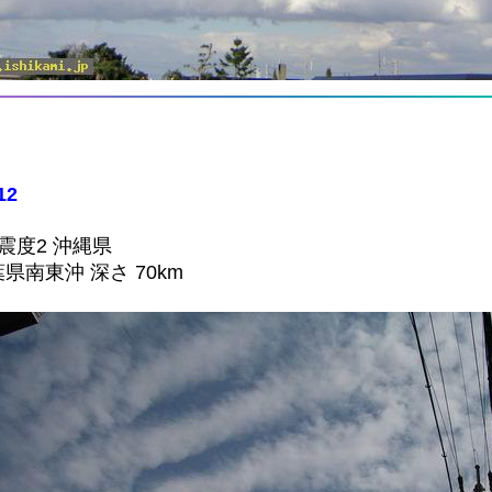
12
 震度2 沖縄県
葉県南東沖 深さ 70km