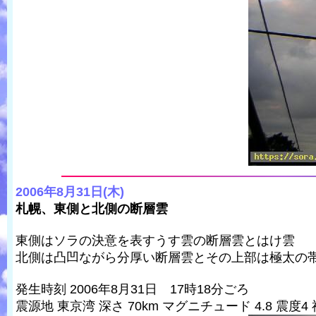
2006年8月31日(木)
札幌、東側と北側の断層雲
東側はソラの決意を表すうす雲の断層雲とはけ雲
北側は凸凹ながら分厚い断層雲とその上部は極太の
発生時刻 2006年8月31日 17時18分ごろ
震源地 東京湾 深さ 70km マグニチュード 4.8 震度4