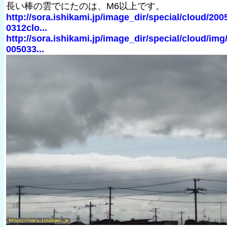
長い棒の雲でにたのは、M6以上です。
http://sora.ishikami.jp/image_dir/special/cloud/200
0312clo...
http://sora.ishikami.jp/image_dir/special/cloud/img
005033...