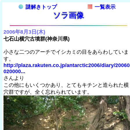
謎解きトップ
一覧表示
ソラ画像
2006年8月3日(木)
七石山横穴古墳群(神奈川県)
小さな二つのアーチでイシカミの目をあらわしていま
す。
http://plaza.rakuten.co.jp/antarctic2006/diary/2006
020000...
さんより
この他にもいくつかあり、とてもキチンと造られた横
穴群ですが、全く忘れられています。