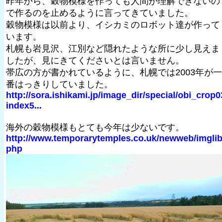
昨年から、穀物模様を作っても人間が理解できないの
で作るのを止めるように言ってきていました。
穀物模様は以前より、イシカミのロボット達が作って
います。
札幌も岩見沢、江別など隠れたような所に少し見えま
したが、見にきてくださいとは言いません。
帯広の方が書かれているように、札幌では2003年が一
番はっきりしていました。
http://sora.ishikami.jp/image_dir/special/obi_crop0
index5...
海外の穀物模様もとても今年は少ないです。
http://www.temporarytemples.co.uk/newweb/imglib
php