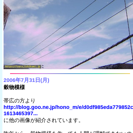
2006年7月31日(月)
穀物模様
帯広の方より
http://blog.goo.ne.jp/hono_m/e/d0df985eda779852
1613465397...
に他の画像が紹介されています。