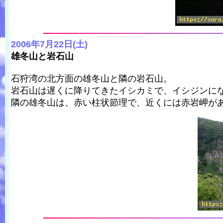
2006年7月22日(土)
雄冬山と岩石山
石狩湾の北方面の雄冬山と隣の岩石山。
岩石山は遅くに降りてきたイシカミで、イシジンに
隣の雄冬山は、赤い柱状節理で、近くには赤岩岬が