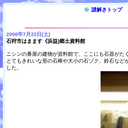
謎解きトップ
2006年7月22日(土)
石狩市はまます《浜益)郷土資料館
ニシンの番屋の建物が資料館で、ここにも石器がた
とてもきれいな形の石棒や大小の石ゾク、鈴石など
した。