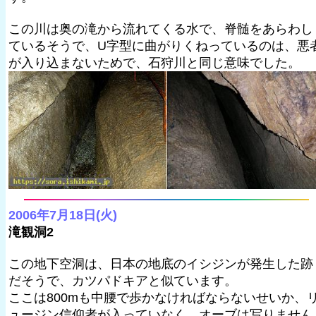
この川は奥の滝から流れてくる水で、脊髄をあらわし
ているそうで、U字型に曲がりくねっているのは、悪
が入り込まないためで、石狩川と同じ意味でした。
2006年7月18日(火)
滝観洞2
この地下空洞は、日本の地底のイシジンが発生した跡
だそうで、カツパドキアと似ています。
ここは800mも中腰で歩かなければならないせいか、
ュージン信仰者が入っていなく、オーブは写りません