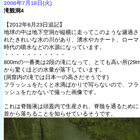
2006年7月18日(火)
滝観洞4
【2012年6月23日追記】
地球の中は地下空洞が縦横に走ってこのような濾過さ
れたきれいな水の川があり、湧水やカナート、ローマ
時代の噴水などの水源になっています。
・・・・・・・・・・・
800mの一番奥は2段の滝になって、とても高い所(29m
から驚くほどの水量が落下しています。
(洞窟内の滝では日本一の高さだそうです)
フラッシュをたくと水滴ばかりで写らないので、フラ
ッシュをたかないで撮った画像です。
これは脊髄液は頭蓋内で生産され、脊髄を通るために
首から落ちることを知らせているそうです。