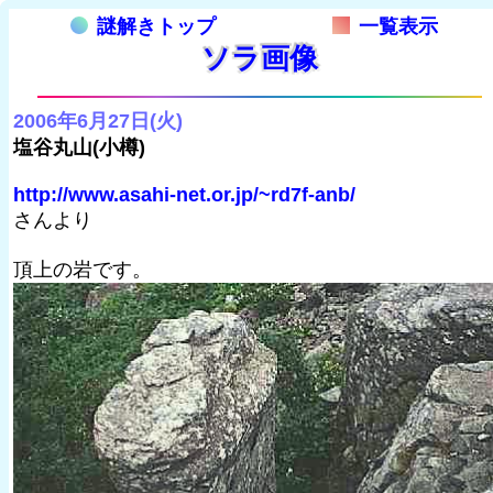
謎解きトップ
一覧表示
ソラ画像
2006年6月27日(火)
塩谷丸山(小樽)
http://www.asahi-net.or.jp/~rd7f-anb/
さんより
頂上の岩です。