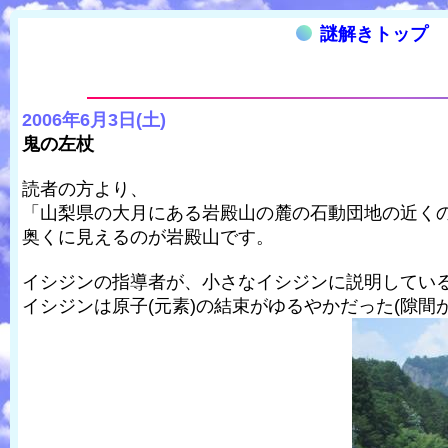
謎解きトップ
2006年6月3日(土)
鬼の左杖
読者の方より、
「山梨県の大月にある岩殿山の麓の石動団地の近く
奥くに見えるのが岩殿山です。
イシジンの指導者が、小さなイシジンに説明してい
イシジンは原子(元素)の結束がゆるやかだった(隙間