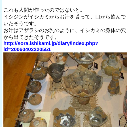
これも人間が作ったのではないと。
イシジンがイシカミからお汁を貰って、口から飲んで
いたそうです。
お汁はアザラシのお乳のように、イシカミの身体の穴
から出てきたそうです。
http://sora.ishikami.jp/diary/index.php?
id=20060402220551