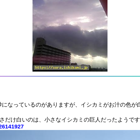
砂になっているのがありますが、イシカミがお汁の色が
広さだけ白いのは、小さなイシカミの巨人だったようで
326141927