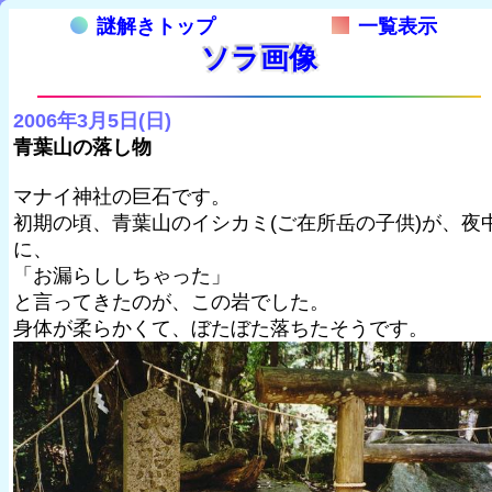
謎解きトップ
一覧表示
ソラ画像
2006年3月5日(日)
青葉山の落し物
マナイ神社の巨石です。
初期の頃、青葉山のイシカミ(ご在所岳の子供)が、夜
に、
「お漏らししちゃった」
と言ってきたのが、この岩でした。
身体が柔らかくて、ぼたぼた落ちたそうです。