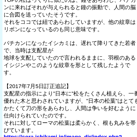
TOPの松ぼっくりに似たのは、鐘をあらわし、バチカ
ンに来ればそれが与えられると鐘の振動で、人間の脳
に合図を送っていたそうです。
それをココでは紐であらわしていますが、他の紋章は
リボンになっているのも同じ意味です。
バチカンになったイシカミは、遅れて降りてきた若者
で、当時は支配星が
地球を支配していたので言われるままに、羽根のある
イシジンやこのような紋章を形として残したようで
す。
【2017年7月5日訂正追記】
支配星の指示により”日本に”松をたくさん植えら、一
優れた木と思わされていますが、”日本の松葉”はとて
かたくて刀の形をあらわし、人間は争いを好むように
仕向けられていたのです。
それに対してローマの松葉は柔らかく、根も丸みを帯
びています。