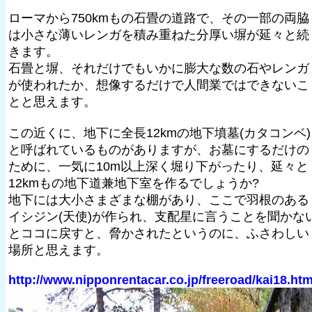
ローマから750kmもの石畳の道路で、その一部の両脇
は小さな薄いレンガを積み重ねた分厚い塀が延々と続
きます。
石畳と塀、それだけでもいかに膨大な数の石やレンガ
が使われたか、想像するだけで人間業ではできないこ
とと思えます。
この近くに、地下に全長12kmの地下墳墓(カタコンベ)
と呼ばれているものがありますが、お墓にするだけの
ために、一気に10m以上深く堀り下がったり、延々と
12kmもの地下道兼地下室を作るでしょうか?
地下には大小さまざまな棚があり、ここで羽根のある
イシジン(天使)が作られ、支配星に言うことを聞かな
とココに戻すと、脅かされたというのに、ふさわしい
場所と思えます。
http://www.nipponrentacar.co.jp/freeroad/kai18.ht