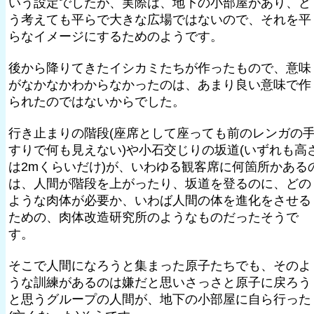
いう設定でしたが、実際は、地下の小部屋があり、ど
う考えても平らで大きな広場ではないので、それを平
らなイメージにするためのようです。
後から降りてきたイシカミたちが作ったもので、意味
がなかなかわからなかったのは、あまり良い意味で作
られたのではないからでした。
行き止まりの階段(座席として座っても前のレンガの
すりで何も見えない)や小石交じりの坂道(いずれも高
は2mくらいだけ)が、いわゆる観客席に何箇所かある
は、人間が階段を上がったり、坂道を登るのに、どの
ような肉体が必要か、いわば人間の体を進化をさせる
ための、肉体改造研究所のようなものだったそうで
す。
そこで人間になろうと集まった原子たちでも、そのよ
うな訓練があるのは嫌だと思いさっさと原子に戻ろう
と思うグループの人間が、地下の小部屋に自ら行った