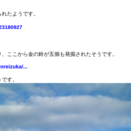
られたようです。
223180927
り、ここから金の鈴が五個も発掘されたそうです。
nreizuka/...
うです。