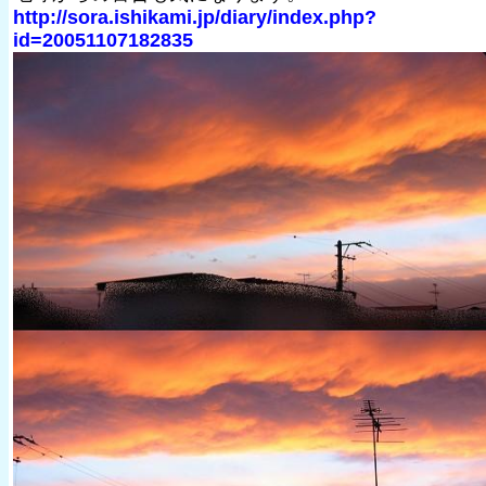
http://sora.ishikami.jp/diary/index.php?
id=20051107182835