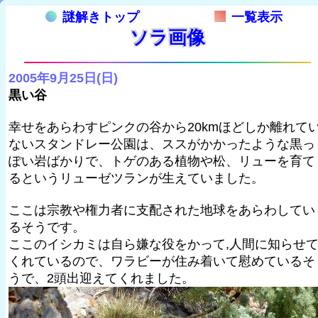
謎解きトップ
一覧表示
ソラ画像
2005年9月25日(日)
黒い谷
幸せをあらわすピンクの谷から20kmほどしか離れて
ないスタンドレー公園は、ススがかかったような黒っ
ぽい岩ばかりで、トゲのある植物や松、リューを育て
るというリューゼツランが生えていました。
ここは宗教や権力者に支配された地球をあらわしてい
るそうです。
ここのイシカミは自ら嫌な役をかって,人間に知らせ
くれているので、ワラビーが住み着いて慰めているそ
うで、2頭出迎えてくれました。