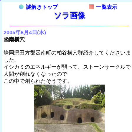
謎解きトップ
一覧表示
ソラ画像
2005年8月4日(木)
函南横穴
静岡県田方郡函南町の柏谷横穴群紹介してくださいま
した。
イシカミのエネルギーが弱って、ストーンサークルで
人間が創れなくなったので
この中で創られたそうです。