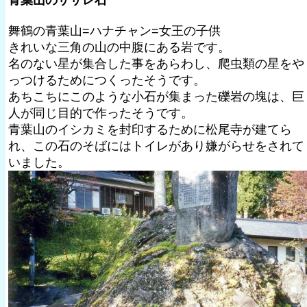
舞鶴の青葉山=ハナチャン=女王の子供
きれいな三角の山の中腹にある岩です。
名のない星が集合した事をあらわし、爬虫類の星をや
っつけるためにつくったそうです。
あちこちにこのような小石が集まった礫岩の塊は、巨
人が同じ目的で作ったそうです。
青葉山のイシカミを封印するために松尾寺が建てら
れ、この石のそばにはトイレがあり嫌がらせをされて
いました。