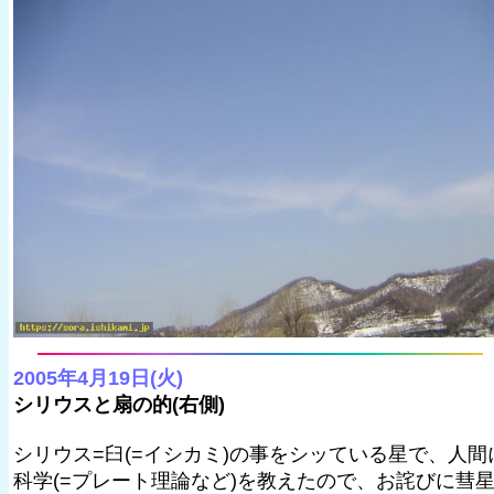
2005年4月19日(火)
シリウスと扇の的(右側)
シリウス=臼(=イシカミ)の事をシッている星で、人間
科学(=プレート理論など)を教えたので、お詫びに彗