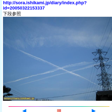
http://sora.ishikami.jp/diary/index.php?
id=20050322153337
下段参照