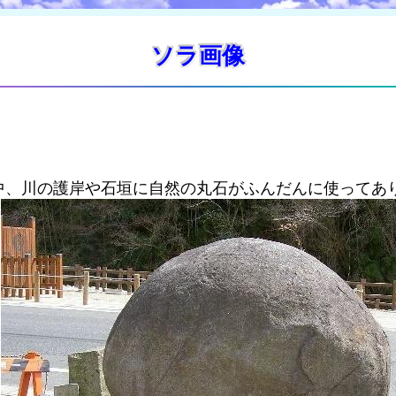
ソラ画像
中、川の護岸や石垣に自然の丸石がふんだんに使ってあ