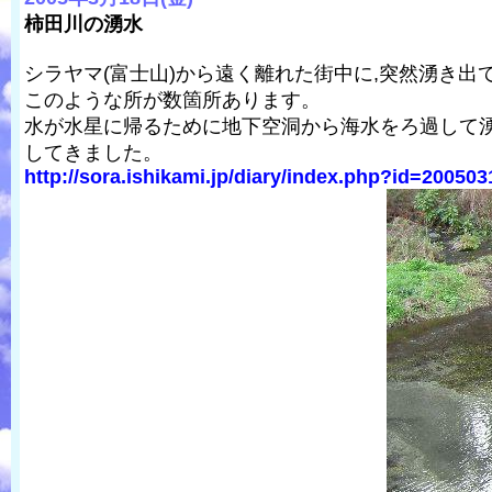
柿田川の湧水
シラヤマ(富士山)から遠く離れた街中に,突然湧き
このような所が数箇所あります。
水が水星に帰るために地下空洞から海水をろ過して湧
してきました。
http://sora.ishikami.jp/diary/index.php?id=20050