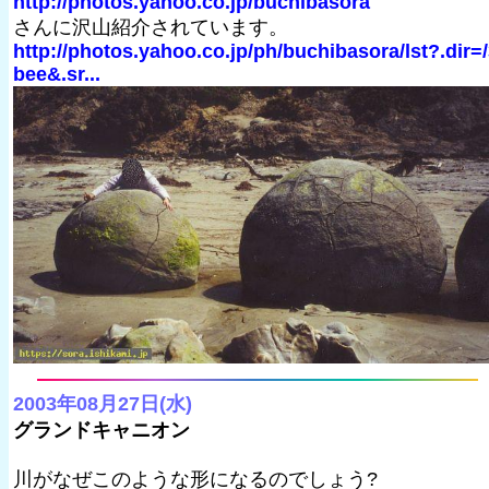
http://photos.yahoo.co.jp/buchibasora
さんに沢山紹介されています。
http://photos.yahoo.co.jp/ph/buchibasora/lst?.dir=
bee&.sr...
2003年08月27日(水)
グランドキャニオン
川がなぜこのような形になるのでしょう?