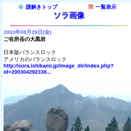
謎解きトップ
一覧表示
ソラ画像
2003年08月29日(金)
ご在所岳の大黒岩
日本版バランスロック
アメリカのバランスロック
http://sora.ishikami.jp/image_dir/index.php?
id=200304292338...