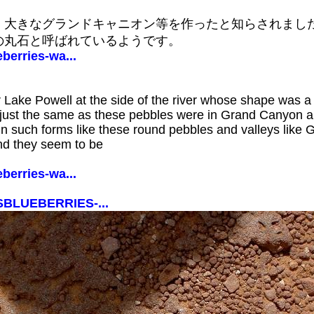
、大きなグランドキャニオン等を作ったと知らされまし
の丸石と呼ばれているようです。
berries-wa...
ar Lake Powell at the side of the river whose shape was
ust the same as these pebbles were in Grand Canyon and
in such forms like these round pebbles and valleys like
nd they seem to be
berries-wa...
RSBLUEBERRIES-...