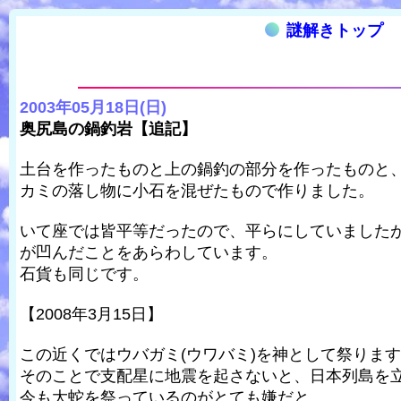
謎解きトップ
2003年05月18日(日)
奥尻島の鍋釣岩【追記】
土台を作ったものと上の鍋釣の部分を作ったものと
カミの落し物に小石を混ぜたもので作りました。
いて座では皆平等だったので、平らにしていました
が凹んだことをあらわしています。
石貨も同じです。
【2008年3月15日】
この近くではウバガミ(ウワバミ)を神として祭りま
そのことで支配星に地震を起さないと、日本列島を立
今も大蛇を祭っているのがとても嫌だと。