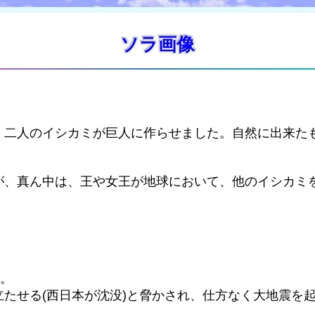
ソラ画像
、二人のイシカミが巨人に作らせました。自然に出来た
が、真ん中は、王や女王が地球において、他のイシカミ
す。
たせる(西日本が沈没)と脅かされ、仕方なく大地震を