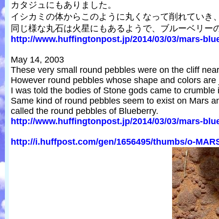
カタジュにもありました。
イシカミの体からこのように丸くなって削れていき
同じ様な丸石は火星にもあるようで、ブルーベリー
http://www.huffingtonpost.jp/2014/03/03/mars-blue
May 14, 2003
These very small round pebbles were on the cliff ne
However round pebbles whose shape and colors are j
I was told the bodies of Stone gods came to crumble 
Same kind of round pebbles seem to exist on Mars a
called the round pebbles of Blueberry.
http://www.huffingtonpost.jp/2014/03/03/mars-blue
http://i.huffpost.com/gen/1656495/thumbs/o-MA