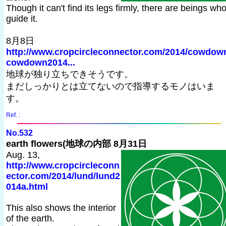
Though it can't find its legs firmly, there are beings wh
guide it.
8月8日
http://www.cropcircleconnector.com/2014/cowdow
cowdown2014...
地球が独り立ちできそうです。
まだしっかりとは立てないので指導するモノはいま
す。
Ref. :
No.532
earth flowers(地球の内部 8月31日
Aug. 13,
http://www.cropcircleconn
ector.com/2014/lund/lund2
014a.html
This also shows the interior
of the earth.