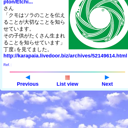
pton/Etchi...
さん
「クモはソラのことを伝え
ることが大切なことを知ら
せています。
その子供がたくさん生まれ
ることを知らせています」
丁度↓を見てました。
http://karapaia.livedoor.biz/archives/52149614.html
Ref. :
Previous
List view
Next