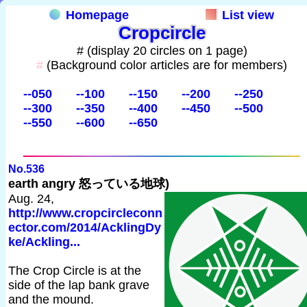
Homepage
List view
Cropcircle
# (display 20 circles on 1 page)
#
(Background color articles are for members)
--050
--100
--150
--200
--250
--300
--350
--400
--450
--500
--550
--600
--650
No.536
earth angry 怒っている地球)
Aug. 24,
http://www.cropcircleconn
ector.com/2014/AcklingDy
ke/Ackling...
The Crop Circle is at the
side of the lap bank grave
and the mound.