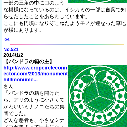
一部の三角の中に口のよう
な模様になっているのは、イシカミの一部は言葉で知
らせだしたことをあらわしています」
ここにも円墳になりぞこねたようモノが連なった草地
が横にあります。
Ref. :
No.521
2014/1/2
【パンドラの箱の主】
http://www.cropcircleconn
ector.com/2013/monument
hill/monume...
さん
「パンドラの箱を開けた
ら、アリのように小さくて
かわいいミナノコたちの集
団でした。
どんな悪者も、小さなミナ