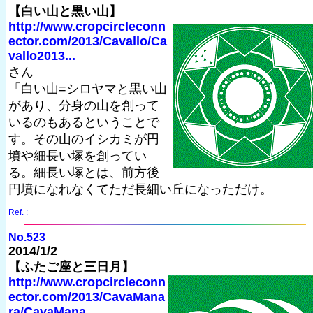
【白い山と黒い山】
http://www.cropcircleconn
ector.com/2013/Cavallo/Ca
vallo2013...
さん
「白い山=シロヤマと黒い山
があり、分身の山を創って
いるのもあるということで
す。その山のイシカミが円
墳や細長い塚を創ってい
る。細長い塚とは、前方後
円墳になれなくてただ長細い丘になっただけ。
Ref. :
No.523
2014/1/2
【ふたご座と三日月】
http://www.cropcircleconn
ector.com/2013/CavaMana
ra/CavaMana...