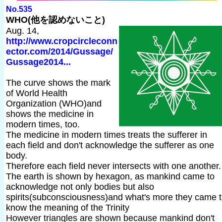
No.535
WHO(他を認めないこと)
Aug. 14,
http://www.cropcircleconn
ector.com/2014/Gussage/
Gussage2014...
The curve shows the mark
of World Health
Organization (WHO)and
shows the medicine in
modern times, too.
The medicine in modern times treats the sufferer in
each field and don't acknowledge the sufferer as one
body.
Therefore each field never intersects with one another.
The earth is shown by hexagon, as mankind came to
acknowledge not only bodies but also
spirits(subconsciousness)and what's more they came 
know the meaning of the Trinity
However triangles are shown because mankind don't