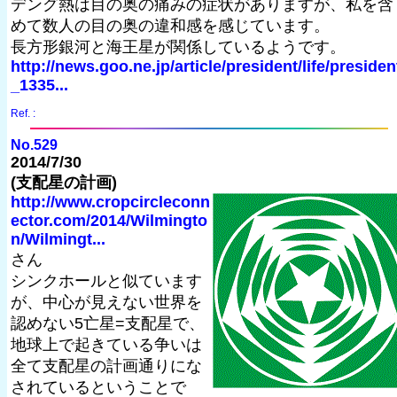
デング熱は目の奥の痛みの症状がありますが、私を含
めて数人の目の奥の違和感を感じています。
長方形銀河と海王星が関係しているようです。
http://news.goo.ne.jp/article/president/life/presiden
_1335...
Ref. :
No.529
2014/7/30
(支配星の計画)
http://www.cropcircleconn
ector.com/2014/Wilmingto
n/Wilmingt...
さん
シンクホールと似ています
が、中心が見えない世界を
認めない5亡星=支配星で、
地球上で起きている争いは
全て支配星の計画通りにな
されているということで