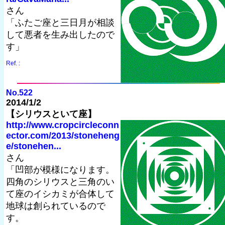
さん
「ふたご座と三日月が相談
して悪者を生み出したので
す」
Ref. :
No.522
2014/1/2
【シリウスといて座】
http://www.cropcircleconn
ector.com/2013/stoneheng
e/stonehen...
さん
「凹部が模様になります。
四角のシリウスと三角のい
て座のイシカミが合体して
地球は創られているので
す。