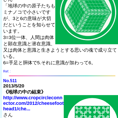
「地球の中の原子たちも
ミナノコで小さいです
が、3と6の意味が大切
だということを知らせて
います。
3=3位一体、人間は肉体
と顕在意識と潜在意識、
又は肉体と意識と生きようとする思いの魂で成り立て
いる。
6=手足と胴体で5.それに意識が加わって6。
Ref. :
No.511
2013/5/20
《地球の中の結束》
http://www.cropcircleconn
ector.com/2012/cheesefoot
head1/che...
さん