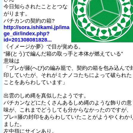
今日知らされたこととつな
がります。
バチカンの契約の箱?
http://sora.ishikami.jp/ima
ge_dir/index.php?
id=201308081828...
《イメージか夢》で目が覚める。
“籐(とう)で編んだ箱の取っ手と本体が燃えている”
意味は
「プレが籐(へび)の編み籠で、契約の箱を包み込んで
印していたが、それがミナノコたちによって破られた
ことをあらわしています」
出雲のしめ縄を真似したようです。
バチカンなどにたくさんあるしめ縄のような飾りの意
味が、これまでどうしても分からなかったのですが、
プレ=籐の封印をあらわしていたことがようやくわか
ました。
左中指にサインあり。