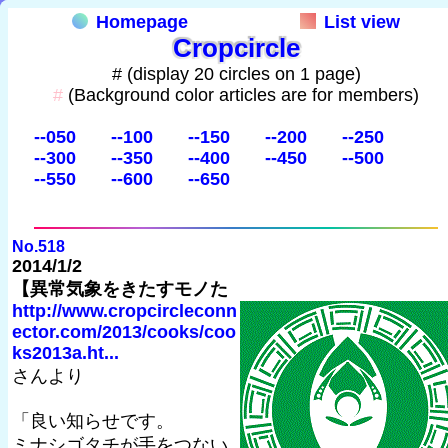
Homepage
List view
Cropcircle
# (display 20 circles on 1 page)
#
(Background color articles are for members)
--050
--100
--150
--200
--250
--300
--350
--400
--450
--500
--550
--600
--650
No.518
2014/1/2
【異常気象をきたすモノた
http://www.cropcircleconn
ector.com/2013/cooks/coo
ks2013a.ht...
さんより
「良い知らせです。
ミナシゴタチが手をつない