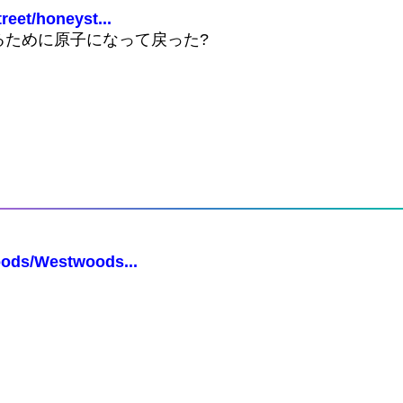
eet/honeyst...
るために原子になって戻った?
oods/Westwoods...