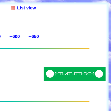
List view
0
--600
--650