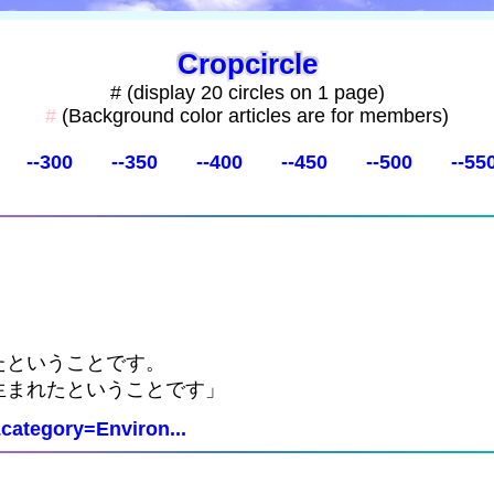
Cropcircle
# (display 20 circles on 1 page)
#
(Background color articles are for members)
--300
--350
--400
--450
--500
--55
たということです。
生まれたということです」
category=Environ...