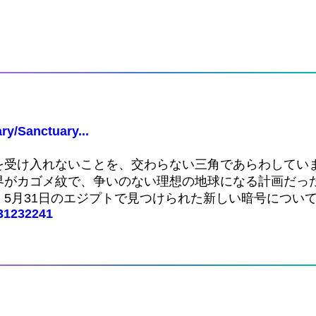
ry/Sanctuary...
を受け入れないことを、交わらない三角であらわしてい
界がカゴメ紋で、争いのない理想の地球になる計画だっ
5月31日のエジプトで見つけられた新しい暗号につい
531232241