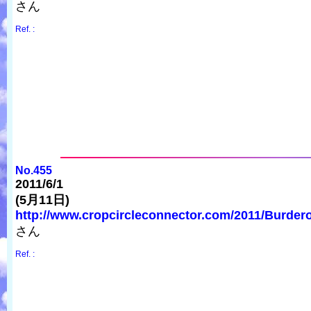
さん
Ref. :
No.455
2011/6/1
(5月11日)
http://www.cropcircleconnector.com/2011/Burder
さん
Ref. :