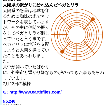
太陽系の繋がりに紛れ込んだベガとリラ
太陽系の惑星は地球を守
るために蜘蛛の糸でネッ
トワークを表しています
が、その中に仲間の振り
をしてベガとリラが混じ
っていたと言う事です。
ベガとリラは地球を支配
しようと人間を操ってい
たことをあらわしまし
た。
真中が開いていたばかり
に、外宇宙と繋がり嫌なものがやってきた事もあらわ
しています。
7月22日の模様
http://www.earthfiles.com/
Ref. :
No.246