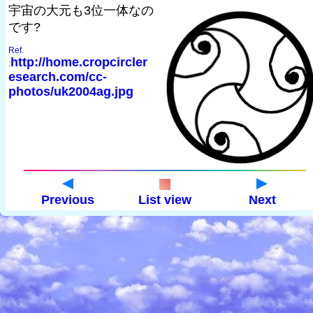
宇宙の大元も3位一体なの
です?
Ref.
http://home.cropcircler
:
esearch.com/cc-
photos/uk2004ag.jpg
Previous
List view
Next