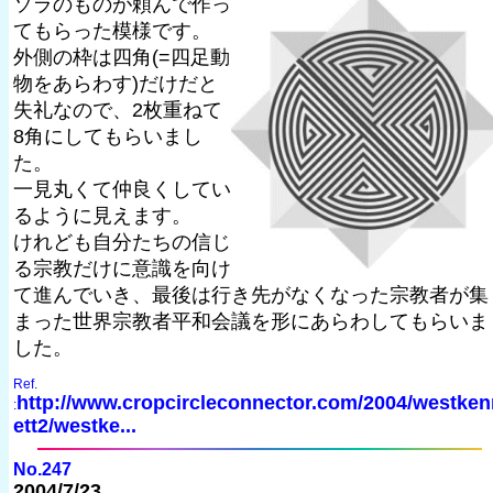
ソラのものが頼んで作っ
てもらった模様です。
外側の枠は四角(=四足動
物をあらわす)だけだと
失礼なので、2枚重ねて
8角にしてもらいまし
た。
一見丸くて仲良くしてい
るように見えます。
けれども自分たちの信じ
る宗教だけに意識を向け
て進んでいき、最後は行き先がなくなった宗教者が集
まった世界宗教者平和会議を形にあらわしてもらいま
した。
Ref.
http://www.cropcircleconnector.com/2004/westken
:
ett2/westke...
No.247
2004/7/23