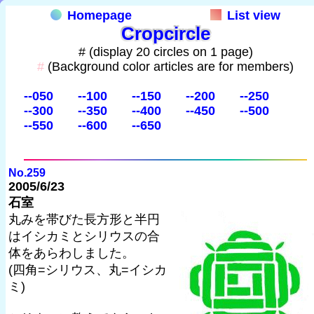
Homepage
List view
Cropcircle
# (display 20 circles on 1 page)
#
(Background color articles are for members)
--050
--100
--150
--200
--250
--300
--350
--400
--450
--500
--550
--600
--650
No.259
2005/6/23
石室
丸みを帯びた長方形と半円
はイシカミとシリウスの合
体をあらわしました。
(四角=シリウス、丸=イシカ
ミ)