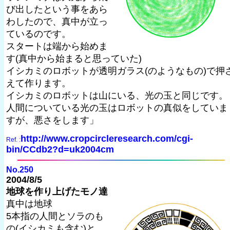
び出したという事をあら
わしたので、真中が立っ
ているのです。
スタートは端から始めま
す(真中から始まると思っていた)
イシカミのロボットが透明ガラス(のようなもの)で押
えて作ります。
イシカミのロボットは山にいる、光の玉と同じです。
人間についている光の玉はロボットの真似をしていま
すが、悪さをします」
http://www.cropcircleresearch.com/cgi-
Ref. :
bin/CCdb2?d=uk2004cm
No.250
2004/8/5
地球を作り上げたモノ達
真中は地球
5本指の人間とソラのも
の(イシカミも含む)と