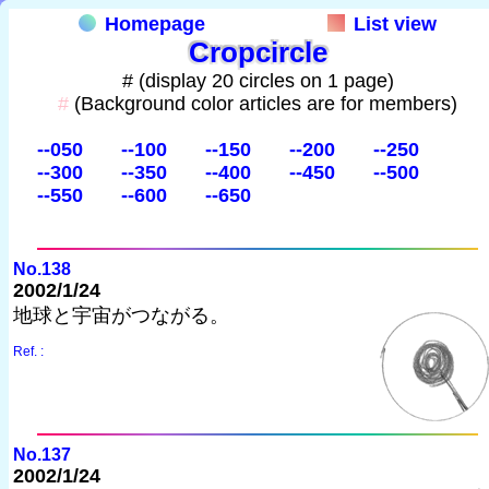
Homepage
List view
Cropcircle
# (display 20 circles on 1 page)
#
(Background color articles are for members)
--050
--100
--150
--200
--250
--300
--350
--400
--450
--500
--550
--600
--650
No.138
2002/1/24
地球と宇宙がつながる。
Ref. :
No.137
2002/1/24