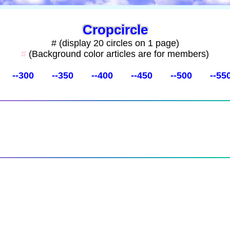
Cropcircle
# (display 20 circles on 1 page)
#
(Background color articles are for members)
--300
--350
--400
--450
--500
--55