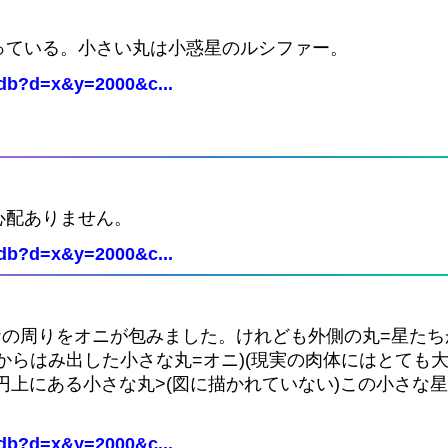
っている。小さい丸は小惑星のルシファー。
Cdb?d=x&y=2000&c...
心配ありません。
Cdb?d=x&y=2000&c...
ナの周りをオニが包みました。けれども外側の丸=星た
からはみ出した小さな丸=オニ)(現実の肉体にはとても大
円上にある小さな丸>(図に描かれていない)この小さな
Cdb?d=x&y=2000&c...