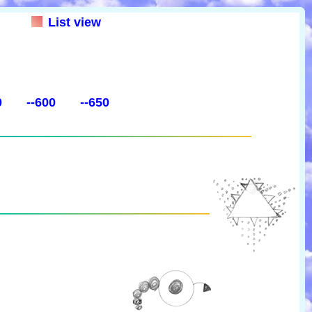
List view
0
--600
--650