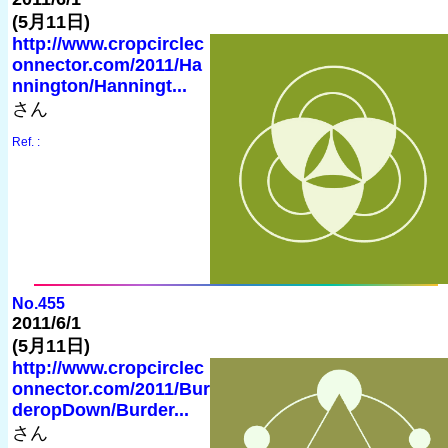
(5月11日)
http://www.cropcirclec
onnector.com/2011/Ha
nnington/Hanningt...
さん
Ref. :
No.455
2011/6/1
(5月11日)
http://www.cropcirclec
onnector.com/2011/Bur
deropDown/Burder...
さん