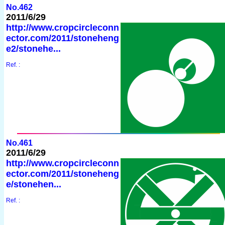
No.462
2011/6/29
http://www.cropcircleconn
ector.com/2011/stoneheng
e2/stonehe...
Ref. :
No.461
2011/6/29
http://www.cropcircleconn
ector.com/2011/stoneheng
e/stonehen...
Ref. :