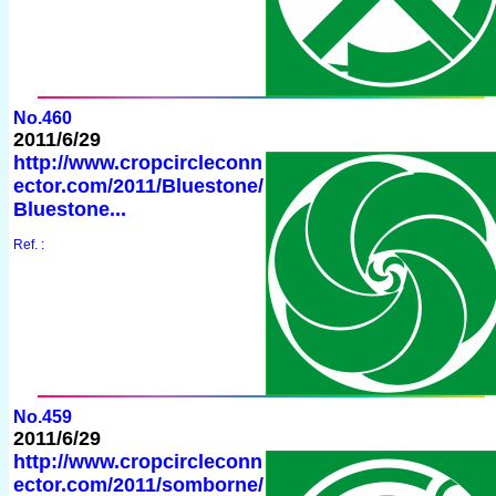
No.460
2011/6/29
http://www.cropcircleconn
ector.com/2011/Bluestone/
Bluestone...
Ref. :
No.459
2011/6/29
http://www.cropcircleconn
ector.com/2011/somborne/