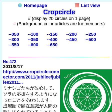
Homepage
List view
Cropcircle
# (display 20 circles on 1 page)
#
(Background color articles are for members)
--050
--100
--150
--200
--250
--300
--350
--400
--450
--500
--550
--600
--650
No.472
2011/8/17
http://www.cropcircleconn
ector.com/2011/jubilee/jubi
lee2011...
ミナシゴたちが改心して、
ソラの応援をするようにな
ったことをあrわします。
成層圏で顕在意識が人間の