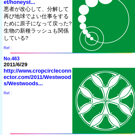
et/honeyst...
悪者が改心して、分解して
再び地球でよい仕事をする
ために原子になって戻った?
生物の新種ラッシュも関係
している?
Ref. :
No.463
2011/6/29
http://www.cropcircleconn
ector.com/2011/Westwood
s/Westwoods...
Ref. :