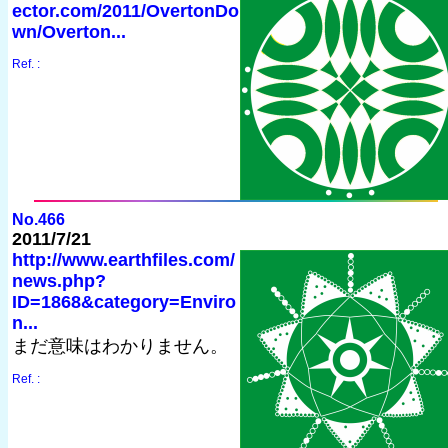
ector.com/2011/OvertonDo
wn/Overton...
Ref. :
No.466
2011/7/21
http://www.earthfiles.com/
news.php?
ID=1868&category=Enviro
n...
まだ意味はわかりません。
Ref. :