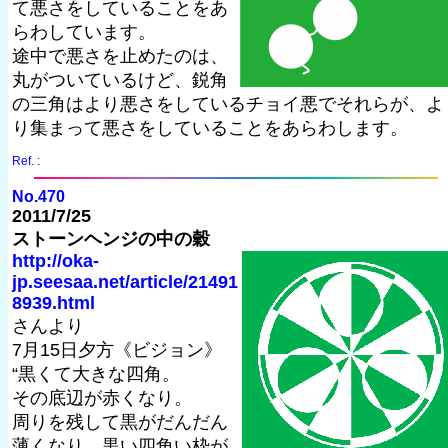
て悪さをしていることをあ
らわしています。
途中で悪さを止めたのは、
丸がついているけど、鋭角
の三角はより悪さをしているチョイ悪でそれらが、よ
り集まって悪さをしていることをあらわします。
Ref. :
No.470
2011/7/25
ストーンヘンジの中の穀
http://oka-
jp.seesaa.net/article/21491
8939.html
さんより
7月15日夕方《ビジョン》
“黒くて大きな四角。
その底辺が赤くなり。
周りを残して黒がだんだん
薄くなり、黒い四角い枠が