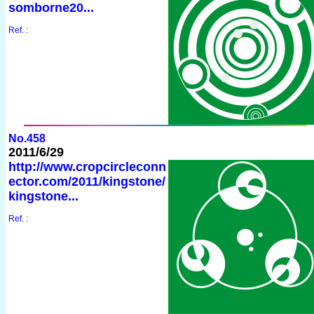
somborne20...
Ref. :
No.458
2011/6/29
http://www.cropcircleconn
ector.com/2011/kingstone/
kingstone...
Ref. :