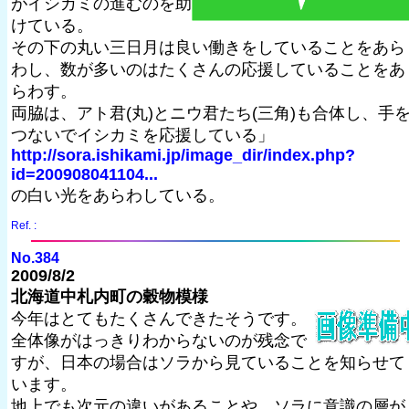
がイシカミの進むのを助
けている。
その下の丸い三日月は良い働きをしていることをあら
わし、数が多いのはたくさんの応援していることをあ
らわす。
両脇は、アト君(丸)とニウ君たち(三角)も合体し、手
つないでイシカミを応援している」
http://sora.ishikami.jp/image_dir/index.php?
id=200908041104...
の白い光をあらわしている。
Ref. :
No.384
2009/8/2
北海道中札内町の穀物模様
今年はとてもたくさんできたそうです。
全体像がはっきりわからないのが残念で
すが、日本の場合はソラから見ていることを知らせて
います。
地上でも次元の違いがあることや、ソラに意識の層が