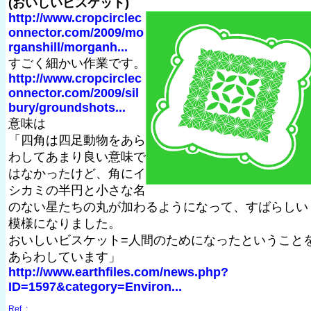
(おいしいビスケット)
http://www.cropcirclec
onnector.com/2009/mo
rganshill/morganh...
すごく細かい作業です。
http://www.cropcirclec
onnector.com/2009/sil
bury/groundshots...
意味は
「四角は四足動物をあら
わしてあまり良い意味で
はなかったけど、角にイ
シカミの半円と小さな名
のない星たちの丸が加わるようになって、すばらしい
模様になりました。
おいしいビスケット=人間のためになったということ
あらわしています」
http://www.earthfiles.com/news.php?
ID=1597&category=Environ...
Ref. :