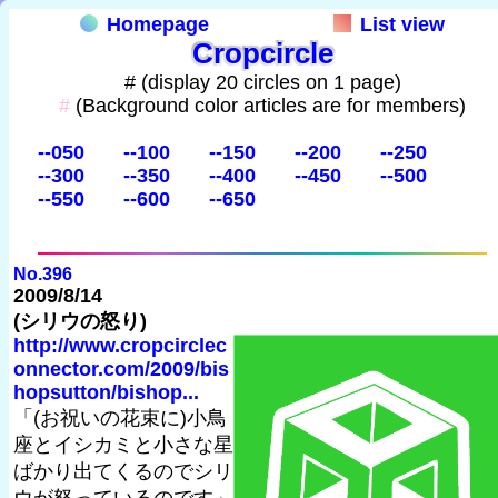
Homepage
List view
Cropcircle
# (display 20 circles on 1 page)
#
(Background color articles are for members)
--050
--100
--150
--200
--250
--300
--350
--400
--450
--500
--550
--600
--650
No.396
2009/8/14
(シリウの怒り)
http://www.cropcirclec
onnector.com/2009/bis
hopsutton/bishop...
「(お祝いの花束に)小鳥
座とイシカミと小さな星
ばかり出てくるのでシリ