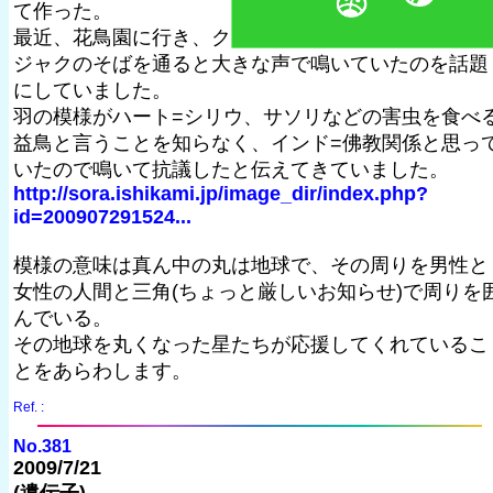
て作った。
最近、花鳥園に行き、ク
ジャクのそばを通ると大きな声で鳴いていたのを話題
にしていました。
羽の模様がハート=シリウ、サソリなどの害虫を食べ
益鳥と言うことを知らなく、インド=佛教関係と思っ
いたので鳴いて抗議したと伝えてきていました。
http://sora.ishikami.jp/image_dir/index.php?
id=200907291524...
模様の意味は真ん中の丸は地球で、その周りを男性と
女性の人間と三角(ちょっと厳しいお知らせ)で周りを
んでいる。
その地球を丸くなった星たちが応援してくれているこ
とをあらわします。
Ref. :
No.381
2009/7/21
(遺伝子)