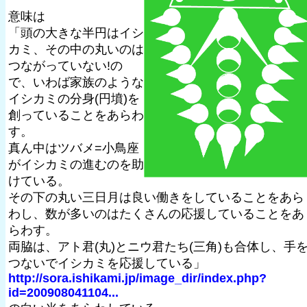
意味は
「頭の大きな半円はイシ
カミ、その中の丸いのは
つながっていない!の
で、いわば家族のような
イシカミの分身(円墳)を
創っていることをあらわ
す。
真ん中はツバメ=小鳥座
がイシカミの進むのを助
けている。
その下の丸い三日月は良い働きをしていることをあら
わし、数が多いのはたくさんの応援していることをあ
らわす。
両脇は、アト君(丸)とニウ君たち(三角)も合体し、手
つないでイシカミを応援している」
http://sora.ishikami.jp/image_dir/index.php?
id=200908041104...