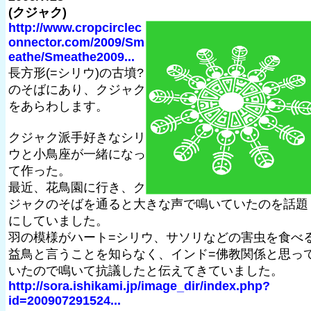
(クジャク)
http://www.cropcirclec
onnector.com/2009/Sm
eathe/Smeathe2009...
長方形(=シリウ)の古墳?
のそばにあり、クジャク
をあらわします。
クジャク派手好きなシリ
ウと小鳥座が一緒になっ
て作った。
最近、花鳥園に行き、ク
ジャクのそばを通ると大きな声で鳴いていたのを話題
にしていました。
羽の模様がハート=シリウ、サソリなどの害虫を食べ
益鳥と言うことを知らなく、インド=佛教関係と思っ
いたので鳴いて抗議したと伝えてきていました。
http://sora.ishikami.jp/image_dir/index.php?
id=200907291524...