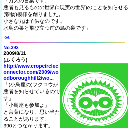
「万人の言葉です。
悪者も見るものの世界(=現実の世界)のことを知らせ
(穀物)模様を創りました。
小さな丸は子供なのです。
水鳥の巣と飛び立つ前の鳥の巣です」
Ref. :
No.393
2009/8/11
(ふくろう)
http://www.cropcirclec
onnector.com/2009/wo
odboroughhill2/wo...
「(小鳥座の)フクロウが
悪者を知らせているので
す」
「小鳥座も参加よ」
と言葉になり、思い当た
ることがあります。
390とつながります。