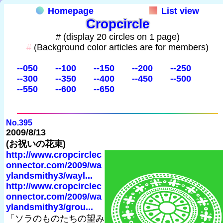
Homepage
List view
Cropcircle
# (display 20 circles on 1 page)
#
(Background color articles are for members)
--050
--100
--150
--200
--250
--300
--350
--400
--450
--500
--550
--600
--650
No.395
2009/8/13
(お祝いの花束)
http://www.cropcirclec
onnector.com/2009/wa
ylandsmithy3/wayl...
http://www.cropcirclec
onnector.com/2009/wa
ylandsmithy3/grou...
「ソラのものたちの望み