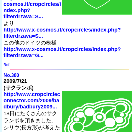
cosmos.it/cropcircles/i
ndex.php?
filterdrzava=S...
より
http://www.x-cosmos.it/cropcircles/index.php?
filterdrzava=S...
この他のドイツの模様
http://www.x-cosmos.it/cropcircles/index.php?
filterdrzava=G...
Ref. :
No.380
2009/7/21
(サクランボ)
http://www.cropcirclec
onnector.com/2009/ba
dbury/badbury2009...
18日にたくさんのサク
ランボを頂きました。
シリウ(長方形)が考えた