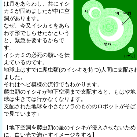
は月をあらわし、共にイシ
カミが固めましたが中に空
洞があります。
なぜ、今又イシカミをあら
わす形でしらせたかという
と、緊急を要するからで
す。
イシカミの必死の願いを伝
えているのです。
地球上はすでに爬虫類(のイシキを持つ)人間に支配さ
ました。
それはヘビ模様の流行でもわかります。
爬虫類のイシキが地下空洞まで支配すると、もはや地
球は生きては行かなくなります。
支配された地球を小さなソラのもののロボットがそば
で見ています」
【地下空洞を爬虫類の星のイシキが侵入させないため
に、白い光で満たすイメージをする】