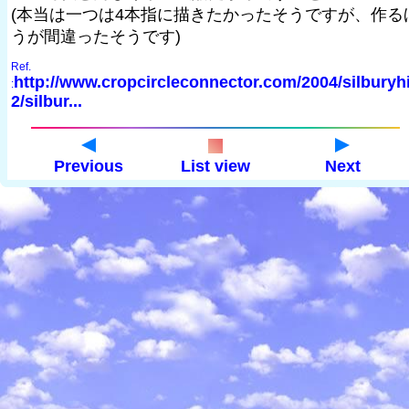
(本当は一つは4本指に描きたかったそうですが、作る
うが間違ったそうです)
Ref.
http://www.cropcircleconnector.com/2004/silburyhi
:
2/silbur...
Previous
List view
Next