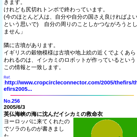
きます。
けれども尻切れトンボで終わっています。
(今のほとんど人は、自分や自分の国さえ良ければよ
という思いで) 自分の周りのことしかつながろうと
ません」
隣に古墳があります。
イギリスの穀物模様は古墳や地上絵の近くでよくあら
われるのは、イシカミのロボットが作っているという
この情報と一致します。
Ref.
http://www.cropcircleconnector.com/2005/thefirs/t
:
efirs2005...
No.256
2005/6/3
英仏海峡の海に沈んだイシカミの救命衣
ヨーロッパに来てくれたの
でソラのものが書きまし
た。