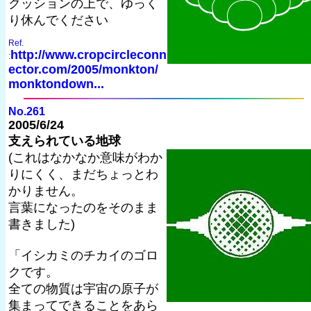
クッションの上で、ゆっく
り休んでください
Ref.
http://www.cropcircleconn
:
ector.com/2005/monkton/
monktondown...
No.261
2005/6/24
支えられている地球
(これはなかなか意味がわか
りにくく、まだちょっとわ
かりません。
言葉になったのをそのまま
書きました)
「イシカミのチカイのゴロ
クです。
全ての物質は宇宙の原子が
集まってできることをあら