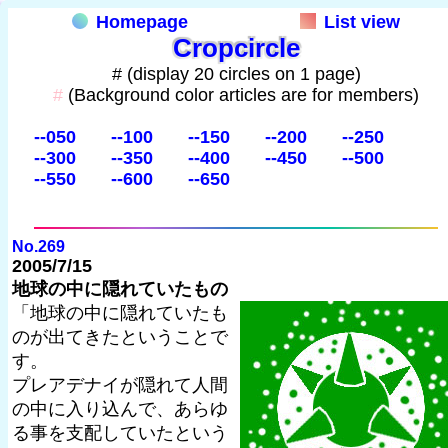
Homepage
List view
Cropcircle
# (display 20 circles on 1 page)
#
(Background color articles are for members)
--050
--100
--150
--200
--250
--300
--350
--400
--450
--500
--550
--600
--650
No.269
2005/7/15
地球の中に隠れていたもの
「地球の中に隠れていたも
のが出てきたということで
す。
プレアデナイが隠れて人間
の中に入り込んで、あらゆ
る事を支配していたという