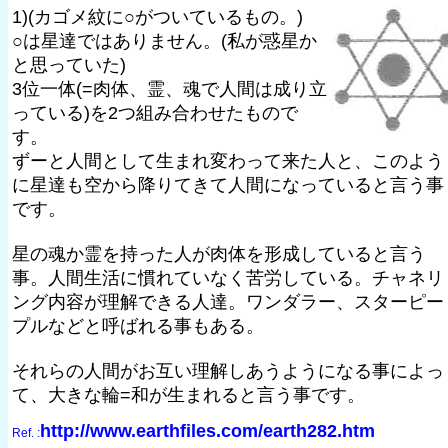
1)(カゴメ紋に○がついているもの。)
○は星達ではありません。(私が惑星か
と思っていた)
3位一体(=肉体、霊、魂で人間は成り立
っている)を2つ組み合わせたもので
す。
ずーと人間として生まれ変わって来た人と、このよう
に星達も空から降りてきて人間になっていると言う事
です。
星の魂か霊を持った人が肉体を形成していると言う
事。人間生活に慣れていなく苦労している。チャネリ
ング内容が理解できる人達。ワンダラー、スターピー
プルなどと呼ばれる事もある。
それらの人間がお互い理解しあうようになる事によっ
て、大きな輪=和が生まれると言う事です。
http://www.earthfiles.com/earth282.htm
Ref. :