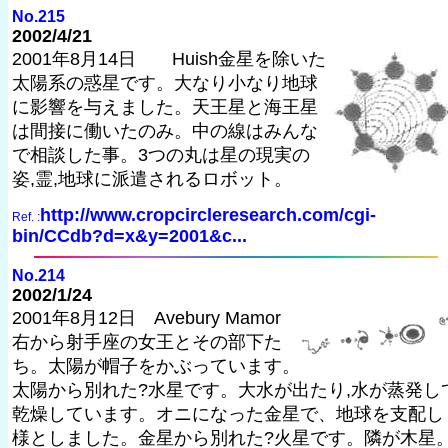
No.215
2002/4/21
2001年8月14日 Huish金星を除いた
太陽系の惑星です。大なり小なり地球
に影響を与えました。天王星と海王星
は間接に働いたのみ。中の線はみんな
で相談した事。3つの丸は星の現実の
姿,霊,地球に派遣されるロボット。
http://www.cropcircleresearch.com/cgi-
Ref. :
bin/CCdb?d=x&y=2001&c...
No.214
2002/1/24
2001年8月12日 Avebury Mamor
右から射手座の女王とその部下た
ち。太陽が帽子をかぶっています。
太陽から別れた?水星です。大水が出たり,水が蒸発し
乾燥しています。オニになった金星で、地球を支配し
様としました。金星から別れた?火星です。隣が木星