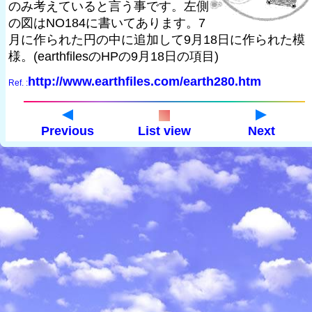
のみ考えていると言う事です。左側
の図はNO184に書いてあります。7
月に作られた円の中に追加して9月18日に作られた模
様。(earthfilesのHPの9月18日の項目)
http://www.earthfiles.com/earth280.htm
Ref. :
Previous
List view
Next