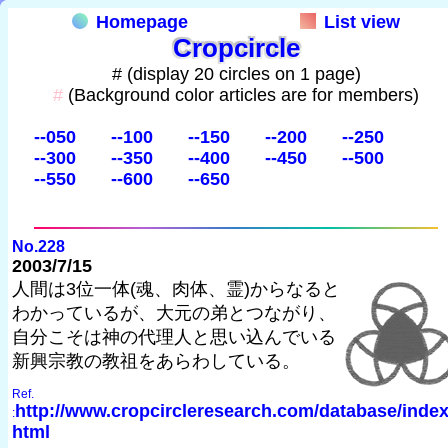
Homepage
List view
Cropcircle
# (display 20 circles on 1 page)
#
(Background color articles are for members)
--050
--100
--150
--200
--250
--300
--350
--400
--450
--500
--550
--600
--650
No.228
2003/7/15
人間は3位一体(魂、肉体、霊)からなると
わかっているが、大元の弟とつながり、
自分こそは神の代理人と思い込んでいる
新興宗教の教祖をあらわしている。
Ref.
http://www.cropcircleresearch.com/database/index
:
html