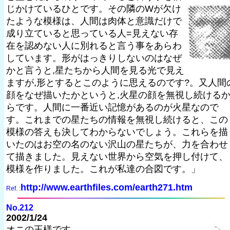
じかけているひとです。その隣のWが欠け
たような模様は、人間は肉体と意識だけで
成り立ていると思っている人=見えない存
在を認めない人に別れると言う事をあらわ
しています。形がはっきりしないのはなぜ
かと言うと,星たちから人間を見る光で見え
ますが,形とするとこのように思えるのです?。又人間
顔をなぜ描いたかというと,火星の顔を無視し続ける
らです。人間に一番近い記憶があるのが火星なので
す。これまでの星たちの情報を無視し続けると、この
模様の答えも決してわからないでしょう。これらを描
いたのはお空の名のない沢山の星たちが、力を合わせ
て描きました。見えない世界から空気を押し付けて、
模様を作りました。これが私達の合図です。」
http://www.earthfiles.com/earth271.htm
Ref. :
No.212
2002/1/24
オニの王様です。