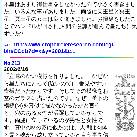
木星はあまり御仕事をしなかったので小さく書きまし
た。いろんな事がありました。両脇に天王星と冥王
星。冥王星の女王は良く働きました。お掃除をしたこ
とでハンドルが回され,人間の意識が進んで星たちに
ずいた?。
http://www.cropcircleresearch.com/cgi-
Ref. :
bin/CCdb?d=x&y=2001&c...
No.213
2002/6/16
「意味のない模様を作りました。 なぜな
ら星たちにとって(近いので)一番見やすい
模様だったからです。そしてその模様をお
空のガラスに描いたのです。なぜ一番下の
模様(M)を真似て描かなかったかと言う
と、穴のある女性が活躍しているからで
す。両脇に立っているのが男性と女性で
す。真中のMの形に似たのは、人間は肉体
と霊と魂から成り立っていると言う事を信