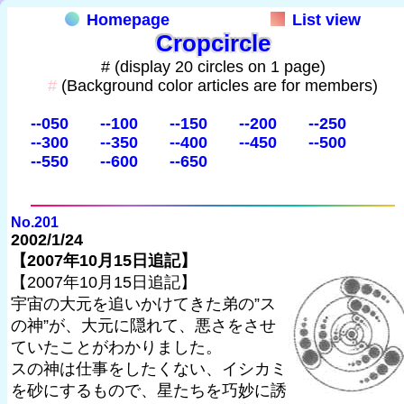
Homepage
List view
Cropcircle
# (display 20 circles on 1 page)
#
(Background color articles are for members)
--050
--100
--150
--200
--250
--300
--350
--400
--450
--500
--550
--600
--650
No.201
2002/1/24
【2007年10月15日追記】
【2007年10月15日追記】
宇宙の大元を追いかけてきた弟の”ス
の神”が、大元に隠れて、悪さをさせ
ていたことがわかりました。
スの神は仕事をしたくない、イシカミ
を砂にするもので、星たちを巧妙に誘