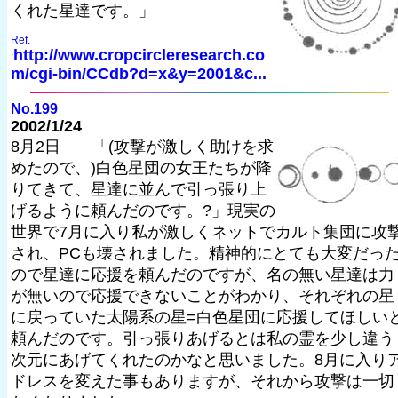
くれた星達です。」
Ref.
http://www.cropcircleresearch.co
:
m/cgi-bin/CCdb?d=x&y=2001&c...
No.199
2002/1/24
8月2日 「(攻撃が激しく助けを求
めたので、)白色星団の女王たちが降
りてきて、星達に並んで引っ張り上
げるように頼んだのです。?」現実の
世界で7月に入り私が激しくネットでカルト集団に攻
され、PCも壊されました。精神的にとても大変だっ
ので星達に応援を頼んだのですが、名の無い星達は力
が無いので応援できないことがわかり、それぞれの星
に戻っていた太陽系の星=白色星団に応援してほしい
頼んだのです。引っ張りあげるとは私の霊を少し違う
次元にあげてくれたのかなと思いました。8月に入り
ドレスを変えた事もありますが、それから攻撃は一切