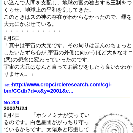
い込んで人間を支配し、地球の富の独占する王制をつ
くらせ、地球上の平和を乱してきた。
このときはスの神の存在がわからなかったので、罪を
大元にかぶせている。
・・・・・・・・・・・
8月5日
「真中は宇宙の大元です。その周りはほんのちょっと
したいたずら心が,宇宙の外側に向かうほど大きなオ
(悪)の想念に変わっていったのです。
宇宙の大元はなんと言ってお詫びをしたら良いかわか
りません。」
http://www.cropcircleresearch.com/cgi-
Ref. :
bin/CCdb?d=x&y=2001&c...
No.200
2002/1/24
8月4日 「ホシノミナが笑ってい
るのです。白色星団ががっちり守っ
ているからです。太陽系と応援して