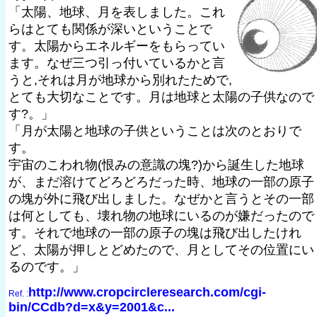
「太陽、地球、月を表しました。これ
らはとても関係が深いということで
す。太陽からエネルギーをもらってい
ます。なぜ三つ引っ付いているかと言
うと,それは月が地球から別れたためで,
とても大切なことです。月は地球と太陽の子供なので
す?。」
「月が太陽と地球の子供ということは次のとおりで
す。
宇宙のこわれ物(恨みの意識の塊?)から誕生した地球
が、まだ溶けてどろどろだった時、地球の一部の原子
の塊が外に飛び出しました。なぜかと言うとその一部
は何としても、壊れ物の地球にいるのが嫌だったので
す。それで地球の一部の原子の塊は飛び出したけれ
ど、太陽が押しとどめたので、月としてその位置にい
るのです。」
http://www.cropcircleresearch.com/cgi-
Ref. :
bin/CCdb?d=x&y=2001&c...