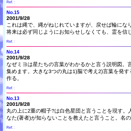
Ref. :
No.15
2001/9/28
これは縄で、縄がねじれていますが、戻せば輪になり
将来は必ず同じようにお知らせしなくても、霊を信
Ref. :
No.14
2001/9/28
なぜミヨは星たちの言葉がわかるかと言う説明図。
集めます。大きな3つの丸は1)脳で考え2)言葉を発
作る。
Ref. :
No.13
2001/9/28
丸の上に2重の帽子?は白色星団と言うことを現す
なた(著者)が知らないことを教えたと言うこと。名
Ref. :