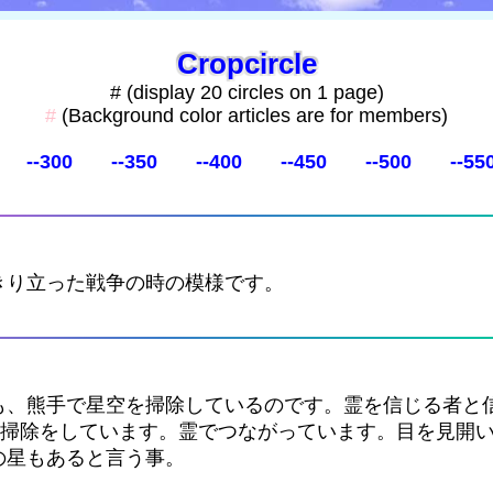
Cropcircle
# (display 20 circles on 1 page)
#
(Background color articles are for members)
--300
--350
--400
--450
--500
--55
きり立った戦争の時の模様です。
も、熊手で星空を掃除しているのです。霊を信じる者と
も掃除をしています。霊でつながっています。目を見開
の星もあると言う事。