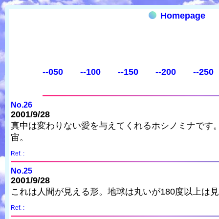
Homepage
--050
--100
--150
--200
--250
No.26
2001/9/28
真中は変わりない愛を与えてくれるホシノミナです
宙。
Ref. :
No.25
2001/9/28
これは人間が見える形。地球は丸いが180度以上は
Ref. :