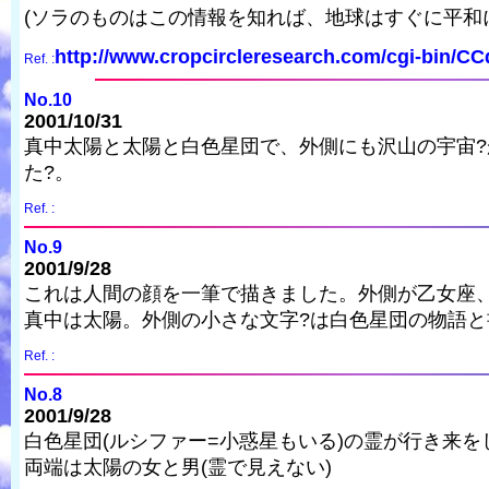
(ソラのものはこの情報を知れば、地球はすぐに平和
http://www.cropcircleresearch.com/cgi-bin/C
Ref. :
No.10
2001/10/31
真中太陽と太陽と白色星団で、外側にも沢山の宇宙
た?。
Ref. :
No.9
2001/9/28
これは人間の顔を一筆で描きました。外側が乙女座
真中は太陽。外側の小さな文字?は白色星団の物語
Ref. :
No.8
2001/9/28
白色星団(ルシファー=小惑星もいる)の霊が行き来
両端は太陽の女と男(霊で見えない)