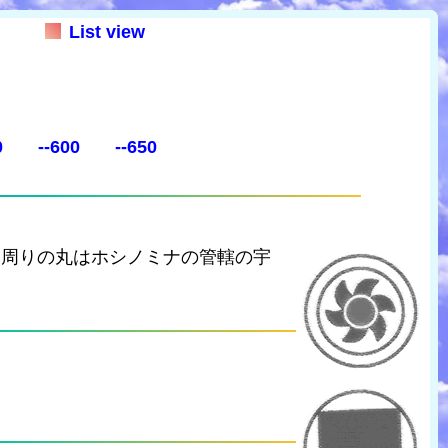
List view
0
--600
--650
。周りの丸はホシノミナの管轄の宇