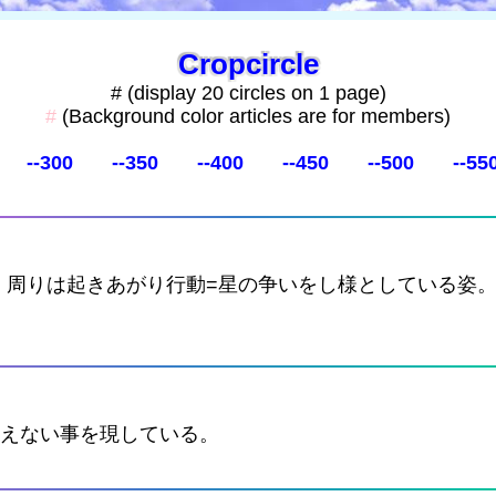
Cropcircle
# (display 20 circles on 1 page)
#
(Background color articles are for members)
--300
--350
--400
--450
--500
--55
。周りは起きあがり行動=星の争いをし様としている姿
見えない事を現している。