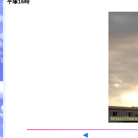
平塚16時