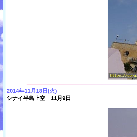
2014年11月18日(火)
シナイ半島上空 11月9日